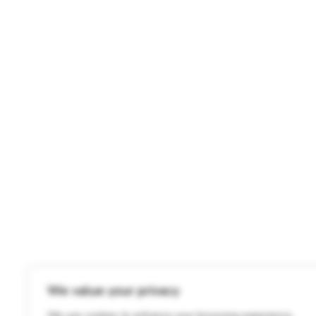
scutind generații următoare de animale abandonate
mizeră și plină de boli .
Despre Noi
Pentru noi Asociația nu este un job full time, este
activitate de voluntariat desfășurată în timpul de
care dispunem. Nu avem un program fix. Pentru
orice întrebare vă rugăm să trimiteți SMS sau mes
We value your privacy
pe contul de Facebook/WhatsApp.
We use cookies to enhance your browsing experience,