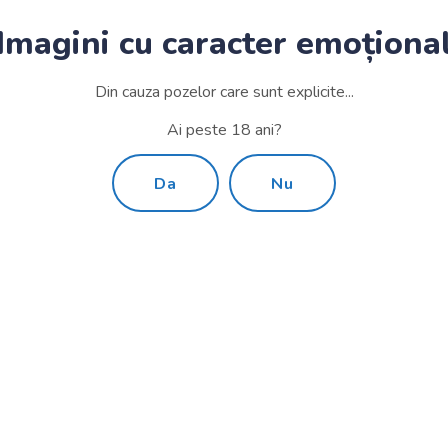
tot așa aceste fenomen se repetă
Imagini cu caracter emoționa
lesne de înțeles că este
lemă.
Din cauza pozelor care sunt explicite...
 sterilizarea pe gestație
Ai peste 18 ani?
Da
Nu
, deci cu șanse minime de
vinizare) și implicit cu
i, fără ca noi să îi putem ajuta.
lă, dacă optăm pentru
n, sub anestezie.
 face alți pui la rândul lor și
să rezolvăm problema din fașă,